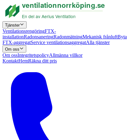
Tjänster
Ventilationsrengöring
FTX-
installation
Radonsanering
Radonmätning
Mekanisk frånluft
Byta
FTX-aggregat
Service ventilationsaggregat
Alla tjänster
Om oss
Om oss
Integritetspolicy
Allmänna villkor
Kontakt
Hem
Räkna ditt pris