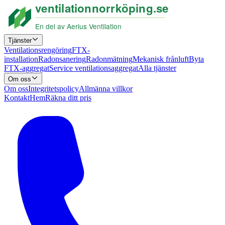
Tjänster
Ventilationsrengöring
FTX-
installation
Radonsanering
Radonmätning
Mekanisk frånluft
Byta
FTX-aggregat
Service ventilationsaggregat
Alla tjänster
Om oss
Om oss
Integritetspolicy
Allmänna villkor
Kontakt
Hem
Räkna ditt pris