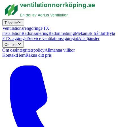
Tjänster
Ventilationsrengöring
FTX-
installation
Radonsanering
Radonmätning
Mekanisk frånluft
Byta
FTX-aggregat
Service ventilationsaggregat
Alla tjänster
Om oss
Om oss
Integritetspolicy
Allmänna villkor
Kontakt
Hem
Räkna ditt pris